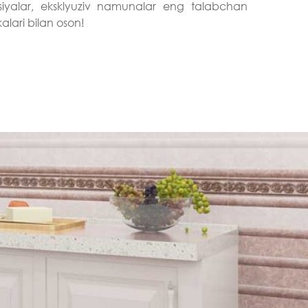
tsiyalar, eksklyuziv namunalar eng talabchan
kalari bilan oson!