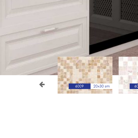
6005-B
20x30 sm
6009
20x30 sm
6