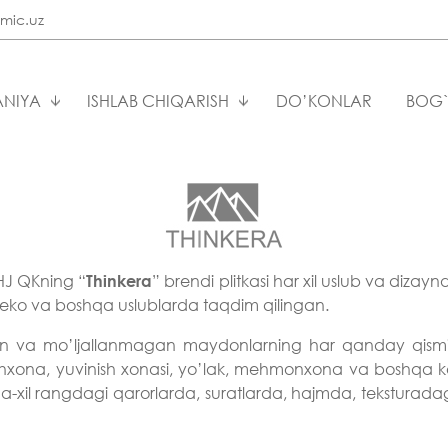
mic.uz
NIYA
ISHLAB CHIQARISH
DO’KONLAR
BOG`
J QKning “
” brendi plitkasi har xil uslub va diza
Thinkera
 deko va boshqa uslublarda taqdim qilingan.
gan va mo’ljallanmagan maydonlarning har qanday qism
xona, yuvinish xonasi, yo’lak, mehmonxona va boshqa konts
a-xil rangdagi qarorlarda, suratlarda, hajmda, teksturad