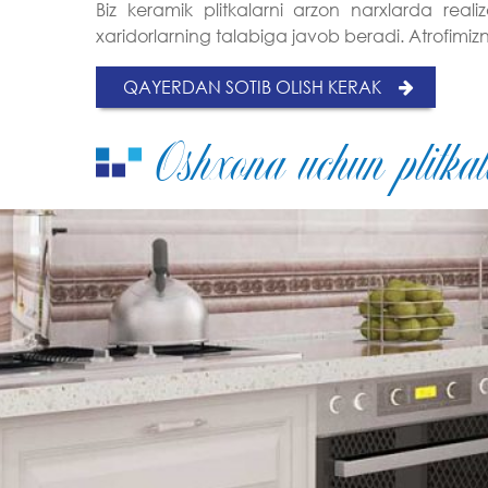
Biz keramik plitkalarni arzon narxlarda rea
xaridorlarning talabiga javob beradi. Atrofimiz
QAYERDAN SOTIB OLISH KERAK
Oshxona uchun plitk