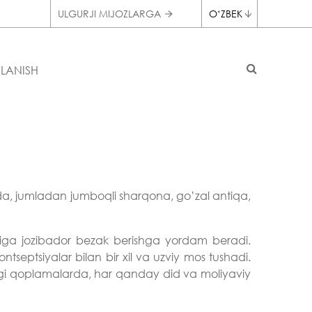
ULGURJI MIJOZLARGA
OʻZBEK
LANISH
ynda, jumladan jumboqli sharqona, go’zal antiqa,
iga jozibador bezak berishga yordam beradi.
eptsiyalar bilan bir xil va uzviy mos tushadi.
agi qoplamalarda, har qanday did va moliyaviy