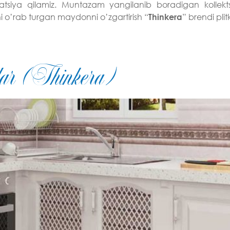
lizatsiya qilamiz. Muntazam yangilanib boradigan kollek
ni o’rab turgan maydonni o’zgartirish “
” brendi plit
Thinkera
alar (Thinkera)