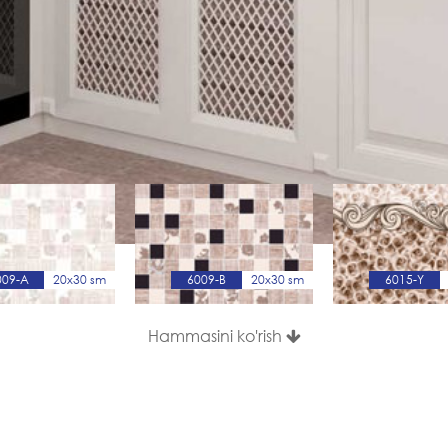
009-A
20x30 sm
6009-B
20x30 sm
6015-Y
Hammasini ko'rish