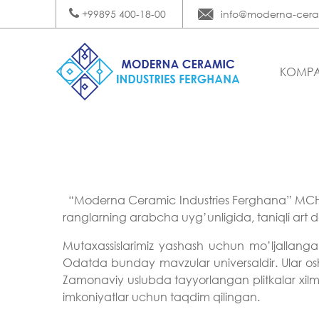
+99895 400-18-00
info@moderna-cera
KOMPA
“Moderna Ceramic Industries Ferghana” MCH
ranglarning arabcha uyg’unligida, taniqli art
Mutaxassislarimiz yashash uchun mo’ljallan
Odatda bunday mavzular universaldir. Ular osh
Zamonaviy uslubda tayyorlangan plitkalar xilm
imkoniyatlar uchun taqdim qilingan.