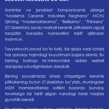
Xonimlar va janoblar! Kompaniyamiz sizlarga
“Moderna Ceramic Industries Ferghana” MCHJ
QKning “ModernaKerama”, “Bellissimo”, “Thinkera”
(O’zbekiston) savdo markali keramik plitkalarini ulgurji
tarqatish borasida hamkorlikni taklif qilishdan
mamnun.
Tayyorlovchi zavod bo’la turib, biz qisqa vaqt ichida
har qanday hajmdagi buyurtmani bajara olamiz. Bu
bizning boshqa ta’minlovchilar oldida sezilarli
darajada ustunligimizdan darakdir.
Bizning zavodimizda ishlab chiqarilgan keramik
plitkalarning butun O’zbekiston bo’ylab, shuningdek
MDH mamlakatlarida sotilishi bozorda bunday
tovarlarga biz taklif qilgan narxdagi talab haqida
guvohlik beradi