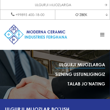
ULGURJI MIJOZLARGA
+99895 400-18-00
OʻZBEK
ULGURJI MIJOZLARGA
SIZNING USTUNLIGINGIZ
TALAB JO’NATING
ULGURJI MIJOZLAR BO’LISH