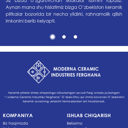
Siz bizda o’zgaruvchan skidkalar tizimini topasiz.
Aynan mana shu hislatimiz bizga O’zbekiston keramik
plitkalar bozorida bir necha yildirki, rahnamolik qilish
imkonini berib kelyapti.
Keramik plitalar Ishlab chiqarishga ixtisoslashgan zavodi Farg’onada joylashgan
“Moderna Ceramic Industries Ferghana” O’zbek-Xitoy qo’shma korxonasi O’zbekiston
keramik soxasining yetakchi tarmoqlaridan biri hisoblanadi.
KOMPANIYA
ISHLAB CHIQARISH
Biz haqimizda
Belissimo