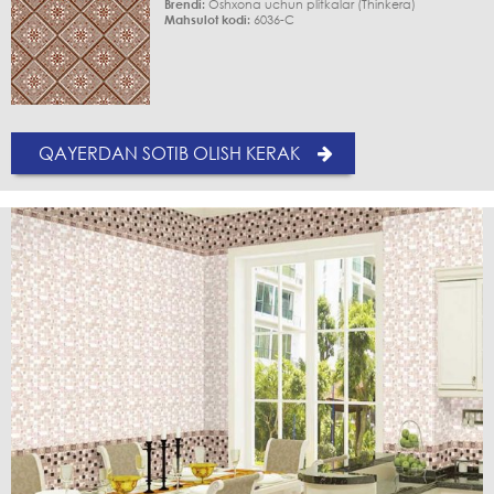
Brendi:
Oshxona uchun plitkalar (Thinkera)
Mahsulot kodi:
6036-C
QAYERDAN SOTIB OLISH KERAK