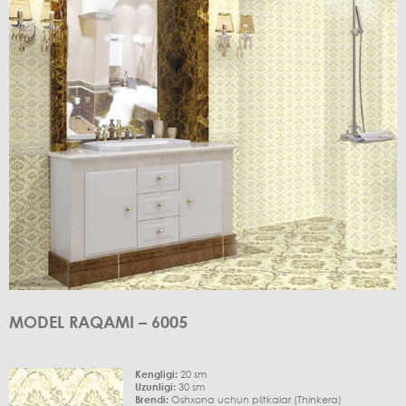
MODEL RAQAMI – 6005
Kengligi:
20 sm
Uzunligi:
30 sm
Brendi:
Oshxona uchun plitkalar (Thinkera)