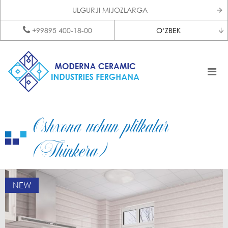
ULGURJI MIJOZLARGA
+99895 400-18-00
OʻZBEK
Oshxona uchun plitkalar
(Thinkera)
NEW