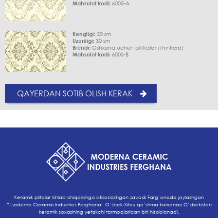
Mahsulot kodi:
6005-A
Kengligi:
20 sm
Uzunligi:
30 sm
Brendi:
Oshxona uchun plitkalar (Thinkera)
Mahsulot kodi:
6005-B
QAYERDAN SOTIB OLISH KERAK
Keramik plitalar Ishlab chiqarishga ixtisoslashgan zavodi Farg’onada joylashgan
“Moderna Ceramic Industries Ferghana” O’zbek-Xitoy qo’shma korxonasi O’zbekiston
keramik soxasining yetakchi tarmoqlaridan biri hisoblanadi.