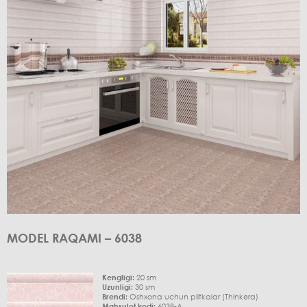
MODEL RAQAMI – 6038
Kengligi:
20 sm
Uzunligi:
30 sm
Brendi:
Oshxona uchun plitkalar (Thinkera)
Mahsulot kodi:
6038-A