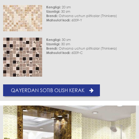
Kengligi:
20 sm
Uzunligi:
30 sm
Brendi:
Oshxona uchun plitkalar (Thinkera)
Mahsulot kodi:
6009-Y
Kengligi:
30 sm
Uzunligi:
30 sm
Brendi:
Oshxona uchun plitkalar (Thinkera)
Mahsulot kodi:
6009-C
QAYERDAN SOTIB OLISH KERAK