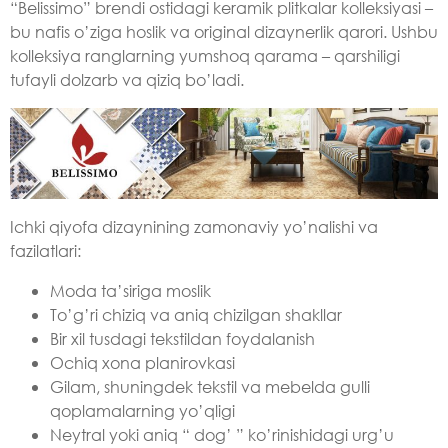
“Belissimo” brendi ostidagi keramik plitkalar kolleksiyasi –
bu nafis o’ziga hoslik va original dizaynerlik qarori. Ushbu
kolleksiya ranglarning yumshoq qarama – qarshiligi
tufayli dolzarb va qiziq bo’ladi.
Ichki qiyofa dizaynining zamonaviy yo’nalishi va
fazilatlari:
Moda ta’siriga moslik
To’g’ri chiziq va aniq chizilgan shakllar
Bir xil tusdagi tekstildan foydalanish
Ochiq xona planirovkasi
Gilam, shuningdek tekstil va mebelda gulli
qoplamalarning yo’qligi
Neytral yoki aniq “ dog’ ” ko’rinishidagi urg’u