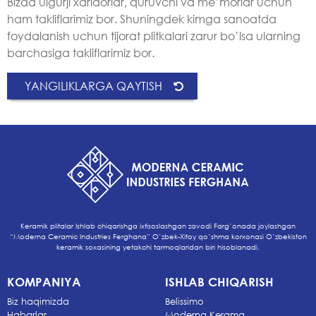
Bizda ulgurji xaridorlar, quruvchi va me’morlar uchun
ham takliflarimiz bor. Shuningdek kimga sanoatda
foydalanish uchun tijorat plitkalari zarur bo’lsa ularning
barchasiga takliflarimiz bor.
YANGILIKLARGA QAYTISH
Keramik plitalar Ishlab chiqarishga ixtisoslashgan zavodi Farg’onada joylashgan
“Moderna Ceramic Industries Ferghana” O’zbek-Xitoy qo’shma korxonasi O’zbekiston
keramik soxasining yetakchi tarmoqlaridan biri hisoblanadi.
KOMPANIYA
ISHLAB CHIQARISH
Biz haqimizda
Belissimo
Habarlar
Moderna Kerama