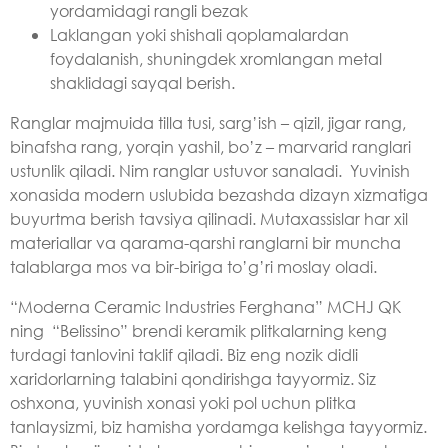
yordamidagi rangli bezak
Laklangan yoki shishali qoplamalardan
foydalanish, shuningdek xromlangan metal
shaklidagi sayqal berish.
Ranglar majmuida tilla tusi, sarg’ish – qizil, jigar rang,
binafsha rang, yorqin yashil, bo’z – marvarid ranglari
ustunlik qiladi. Nim ranglar ustuvor sanaladi. Yuvinish
xonasida modern uslubida bezashda dizayn xizmatiga
buyurtma berish tavsiya qilinadi. Mutaxassislar har xil
materiallar va qarama-qarshi ranglarni bir muncha
talablarga mos va bir-biriga to’g’ri moslay oladi.
“Moderna Ceramic Industries Ferghana” MCHJ QK
ning “Belissino” brendi keramik plitkalarning keng
turdagi tanlovini taklif qiladi. Biz eng nozik didli
xaridorlarning talabini qondirishga tayyormiz. Siz
oshxona, yuvinish xonasi yoki pol uchun plitka
tanlaysizmi, biz hamisha yordamga kelishga tayyormiz.