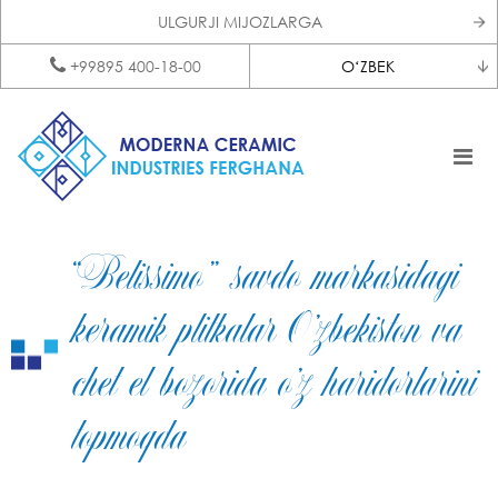
ULGURJI MIJOZLARGA
+99895 400-18-00
OʻZBEK
“Belissimo” savdo markasidagi
keramik plitkalar O’zbekiston va
chet el bozorida o’z haridorlarini
topmoqda