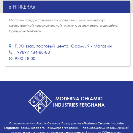
«THINKERA»
Магазин предоставляет покупателям широкий выбор
качественной керамической плитки современного дизайна
бренда
«Thinkera»
Г. Жиззах, торговый центр "Ором", 9 - Магазин
+99897 484-88-88
9:00-18:00
Совместное Китайско-Узбекское Предприятие
«Moderna Ceramic Industries
Ferghana»
, завод которого находится в Фергане, —производитель керамической
плитки, является одним из лидеров керамической отрасли Узбекистана.