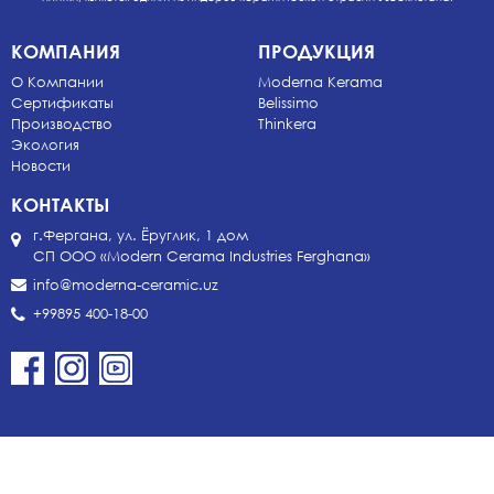
КОМПАНИЯ
ПРОДУКЦИЯ
О Компании
Moderna Kerama
Сертификаты
Belissimo
Производство
Thinkera
Экология
Новости
КОНТАКТЫ
г.Фергана, ул. Ёруглик, 1 дом
СП ООО «Modern Cerama Industries Ferghana»
info@moderna-ceramic.uz
+99895 400-18-00
JV «Moderna Ceramic Industries Ferghana» Ltd
© 2018 All rights reserved.
Developed by
PROSPERO