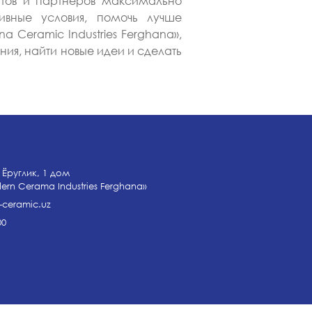
нтов и партнёров максимально
вные условия, помочь лучше
a Ceramic Industries Ferghana»,
ия, найти новые идеи и сделать
 Ёруглик, 1 дом
n Cerama Industries Ferghana»
ceramic.uz
00