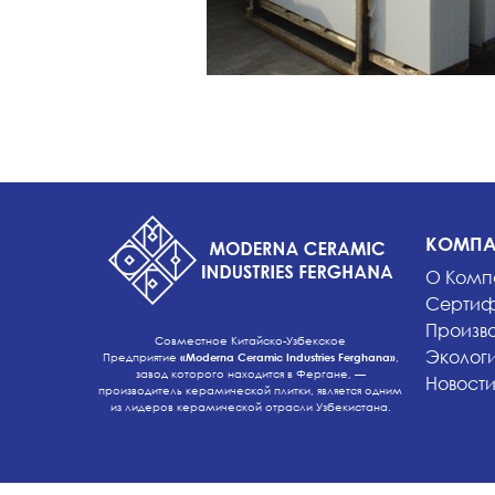
КОМПА
О Комп
Сертиф
Произв
Совместное Китайско-Узбекское
Эколог
Предприятие
«Moderna Ceramic Industries Ferghana»
,
завод которого находится в Фергане, —
Новост
производитель керамической плитки, является одним
из лидеров керамической отрасли Узбекистана.