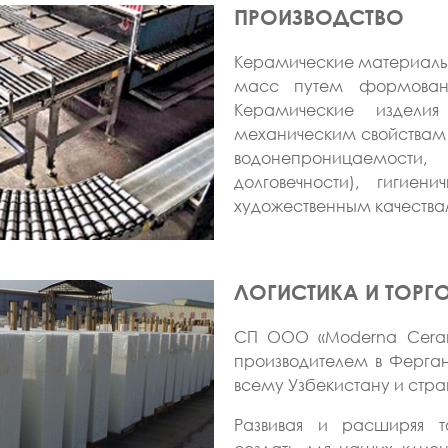
ПРОИЗВОДСТВО
Керамические материалы 
масс путем формован
Керамические издели
механическим свойствам (
водонепроницаемос
долговечности), гигиен
художественным качества
ЛОГИСТИКА И ТОРГ
СП ООО «Moderna Ceramic
производителем в Ферга
всему Узбекистану и стр
Развивая и расширяя т