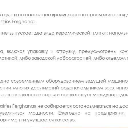
15 года и по настоящее время хорошо прослеживается 
ries Ferghana».
ие выпускает два вида керамической плитки: напольн
а, включая упаковку и отгрузку, предусмотрены ко
матикой, либо заводской лабораторией, либо отделом т
ащено современным оборудованием ведущей машинос
жении многих десятилетий родоначальником всех инно
 высокачественного сырья и соответствует международ
tries Ferghana» не собирается останавливаться на дос
 увеличивая мощности. Ежегодно на предприятии
ортимент и улучшается качество.