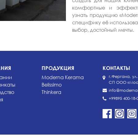
создать для наших клие
комфортные и эффекти
узнать продукцию «Modern
специфику её использован
выбор, достойный мечты.
НИЯ
ПРОДУКЦИЯ
КОНТАКТЫ
ании
Moderna Kerama
г.Фергана, ул.
СП ООО «Moder
икаты
Belissimo
info@moderna-
одство
Thinkera
+99895 400-18-
ия
и