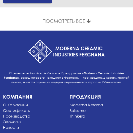
ПОСМОТРЕТЬ ВСЕ
Совместное Китайско-Узбекское Предприятие
«Moderna Ceramic Industries
Ferghana»
, завод которого находится в Фергане, —производитель керамической
плитки, является одним из лидеров керамической отрасли Узбекистана.
КОМПАНИЯ
ПРОДУКЦИЯ
О Компании
Moderna Kerama
Сертификаты
Belissimo
Производство
Thinkera
Экология
Новости