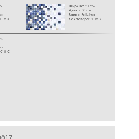
см
Ширина:
20 см
Длина:
30 см
mo
Бренд:
Belissimo
018-X
Код товара:
8018-Y
см
mo
018-C
017