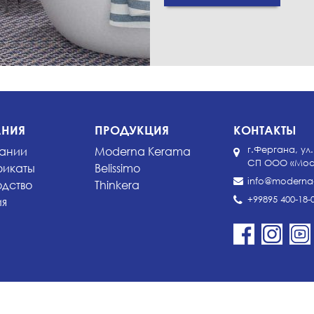
НИЯ
ПРОДУКЦИЯ
КОНТАКТЫ
ании
Moderna Kerama
г.Фергана, ул.
СП ООО «Moder
икаты
Belissimo
info@moderna-
одство
Thinkera
+99895 400-18-
ия
и