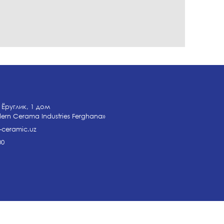
 Ёруглик, 1 дом
n Cerama Industries Ferghana»
ceramic.uz
00