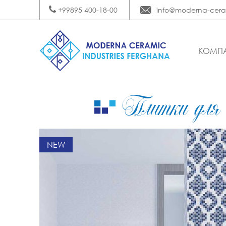
+99895 400-18-00
info@moderna-cera
КОМП
Плитки для 
NEW