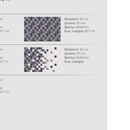
см
Ширина:
20 см
Длина:
30 см
mo
Бренд:
Belissimo
017-A
Код товара:
8017-B
см
Ширина:
20 см
Длина:
30 см
mo
Бренд:
Belissimo
017-X
Код товара:
см
mo
017-C