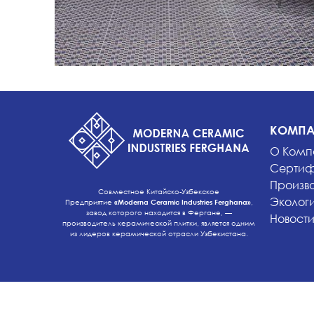
КОМПА
О Комп
Сертиф
Произв
Совместное Китайско-Узбекское
Эколог
Предприятие
«Moderna Ceramic Industries Ferghana»
,
завод которого находится в Фергане, —
Новост
производитель керамической плитки, является одним
из лидеров керамической отрасли Узбекистана.
JV «Moderna Ceramic Industries Ferghana» Ltd
© 2018 All rights reserved.
Developed by
PROSPERO