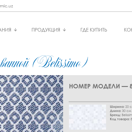
mic.uz
АНИЯ
ПРОДУКЦИЯ
ГДЕ КУПИТЬ
КО
ванной (Belissimo)
НОМЕР МОДЕЛИ — 8
Ширина:
20 
Длина:
30 см
Бренд:
Belissi
Код товара:
8