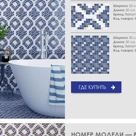
Ширина:
20 
Длина:
30 см
Бренд:
Belissi
Код товара:
8
Ширина:
30 
Длина:
30 см
Бренд:
Belissi
Код товара:
8
ГДЕ КУПИТЬ
НОМЕР МОДЕЛИ — 8