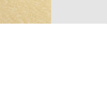
НОМЕР МОДЕЛИ — 6
Ширина:
30 
Длина:
30 см
Бренд:
Thinke
Код товара:
6
ГДЕ КУПИТЬ