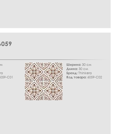
059
см
Ширина:
30 см
Длина:
30 см
ra
Бренд:
Thinkera
059-C01
Код товара:
6059-C02