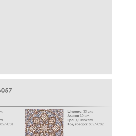
057
см
Ширина:
30 см
Длина:
30 см
ra
Бренд:
Thinkera
057-C01
Код товара:
6057-C02