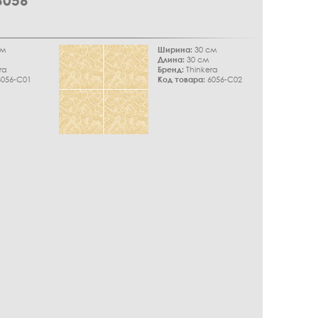
056
см
Ширина:
30 см
Длина:
30 см
ra
Бренд:
Thinkera
056-C01
Код товара:
6056-C02